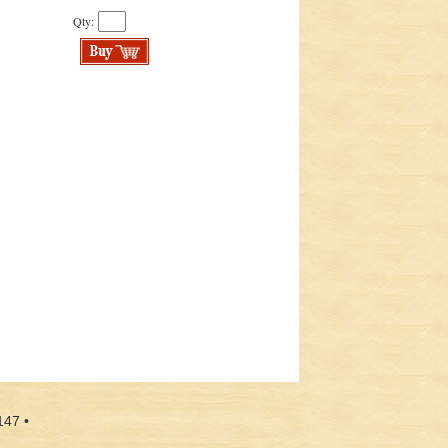
Qty:
147 •